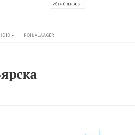
VÕTA ÜHENDUST
IDID
PÕHJALAAGER
Вярска