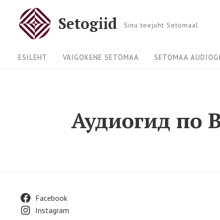
Skip
Setogiid
to
Sinu teejuht Setomaal
content
Site
ESILEHT
VÄIGOKENE SETOMAA
SETOMAA AUDIOGI
Navigation
Аудиогид по 
Footer
Facebook
Instagram
Widget