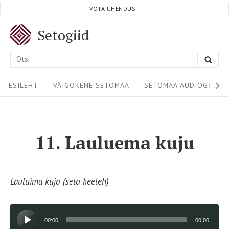
Skip
VÕTA ÜHENDUST
to
Setogiid
content
Search
SEA
for:
Site
ESILEHT
VÄIGOKENE SETOMAA
SETOMAA AUDIOGIIDID
Navigation
11. Lauluema kuju
Lauluima kujo (seto keeleh)
Audioesitaja
00:00
00:00