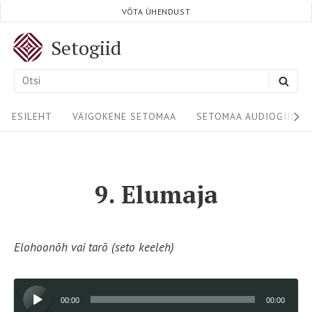
Skip
VÕTA ÜHENDUST
to
Setogiid
content
Search
SEA
for:
Site
ESILEHT
VÄIGOKENE SETOMAA
SETOMAA AUDIOGIIDID
Navigation
9. Elumaja
Elohoonõh vai tarõ (seto keeleh)
Audioesitaja
00:00
00:00