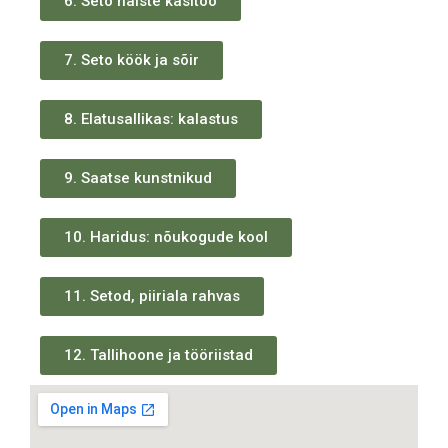
6. Seto naiste käsitöö
7. Seto köök ja sõir
8. Elatusallikas: kalastus
9. Saatse kunstnikud
10. Haridus: nõukogude kool
11. Setod, piiriala rahvas
12. Tallihoone ja tööriistad