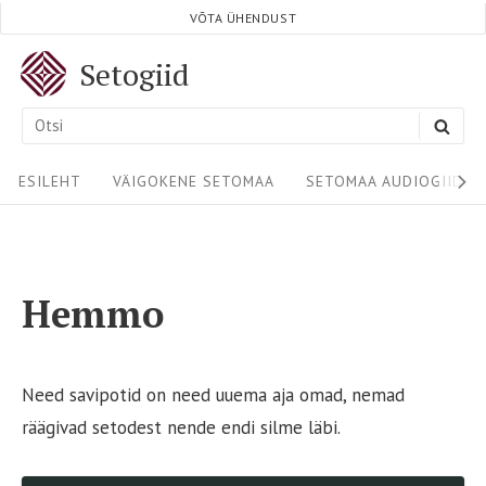
Skip
VÕTA ÜHENDUST
to
Setogiid
content
Search
SEA
for:
Site
ESILEHT
VÄIGOKENE SETOMAA
SETOMAA AUDIOGIIDID
Navigation
Hemmo
Need savipotid on need uuema aja omad, nemad
räägivad setodest nende endi silme läbi.