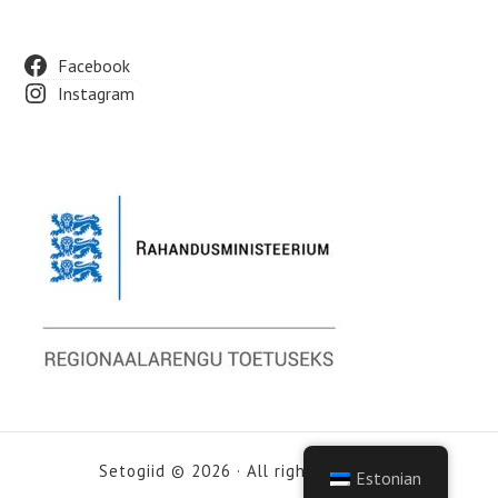
Footer
Facebook
Instagram
Widget
Area
Setogiid © 2026 · All rights reserved
Estonian