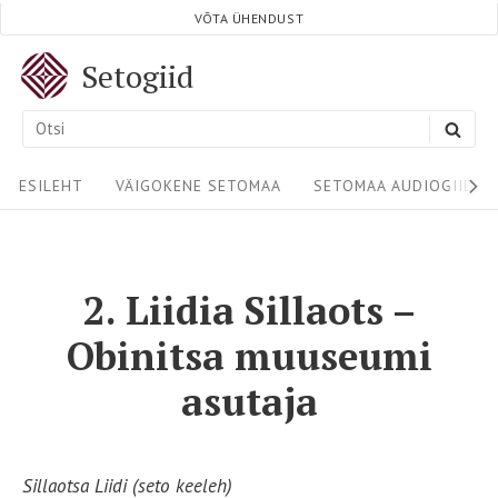
Skip
VÕTA ÜHENDUST
to
Setogiid
content
Search
SEA
for:
Site
ESILEHT
VÄIGOKENE SETOMAA
SETOMAA AUDIOGIIDID
Navigation
2. Liidia Sillaots –
Obinitsa muuseumi
asutaja
Sillaotsa Liidi (seto keeleh)