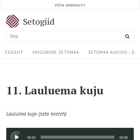
Skip
VÕTA ÜHENDUST
to
Setogiid
content
Search
SEA
for:
Site
ESILEHT
VÄIGOKENE SETOMAA
SETOMAA AUDIOGIIDID
Navigation
11. Lauluema kuju
Lauluima kujo (seto keeleh)
Audioesitaja
00:00
00:00