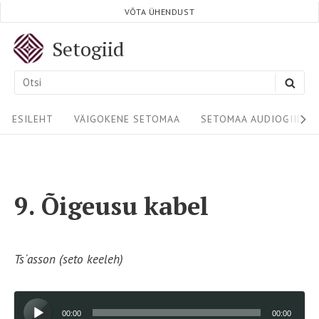
Skip
VÕTA ÜHENDUST
to
Setogiid
content
Search
SEA
for:
Site
ESILEHT
VÄIGOKENE SETOMAA
SETOMAA AUDIOGIIDID
Navigation
9. Õigeusu kabel
Ts´asson (seto keeleh)
Audioesitaja
00:00
00:00