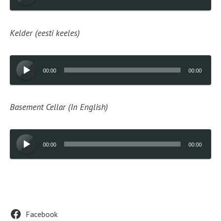
Kelder (eesti keeles)
Audioesitaja
00:00
00:00
Basement Cellar (In English)
Audioesitaja
00:00
00:00
Footer
Facebook