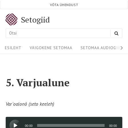
Skip
VÕTA ÜHENDUST
to
Setogiid
content
Search
SEA
for:
Site
ESILEHT
VÄIGOKENE SETOMAA
SETOMAA AUDIOGIIDID
Navigation
5. Varjualune
Var´oalonõ (seto keeleh)
Audioesitaja
00:00
00:00