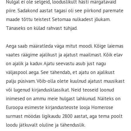
Nulgal ei ole selgeid, looduslikult hästi märgatavaid
piire. Sadakond aastat tagasi oli see piirkond paremate
maade tõttu teistest Setomaa nulkadest jõukam.
Tänaseks on külad rahvast tühjad.
Aega saab määratleda väga mitut moodi. Kõige laiemas
vaates räägime ajalikust ja ajatust maailmast. Kõik elav
on ajalik ja kaduv. Ajatu seevastu asub just nagu
väljaspool aega. See tähendab, et ajatu on ajalikust
palju püsivam. Võib-olla olete kuulnud ajatust muusikast
või lugenud kirjandusklassikat. Neid teoseid loonud
inimesed on ammu meie hulgast lahkunud. Näiteks on
Euroopa esimeste kirjandusteoste looja Homerose
surmast möödas ligikaudu 2800 aastat, aga tema poolt
loodu jätkuvalt oluline ja tähenduslik.