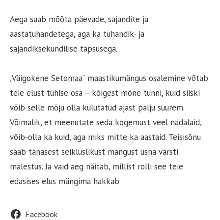
Aega saab mõõta päevade, sajandite ja
aastatuhandetega, aga ka tuhandik- ja
sajandiksekundilise täpsusega.
„Väigokene Setomaa“ maastikumängus osalemine võtab
teie elust tühise osa – kõigest mõne tunni, kuid siiski
võib selle mõju olla kulutatud ajast palju suurem.
Võimalik, et meenutate seda kogemust veel nädalaid,
võib-olla ka kuid, aga miks mitte ka aastaid. Teisisõnu
saab tänasest seikluslikust mängust üsna varsti
mälestus. Ja vaid aeg näitab, millist rolli see teie
edasises elus mängima hakkab.
Footer
Facebook