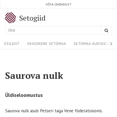
Skip
VÕTA ÜHENDUST
to
Setogiid
content
Search
SEA
for:
Site
ESILEHT
VÄIGOKENE SETOMAA
SETOMAA AUDIOGIIDID
Navigation
Saurova nulk
Üldiseloomustus
Sauruva nulk asub Petseri taga Vene föderatsioonis.