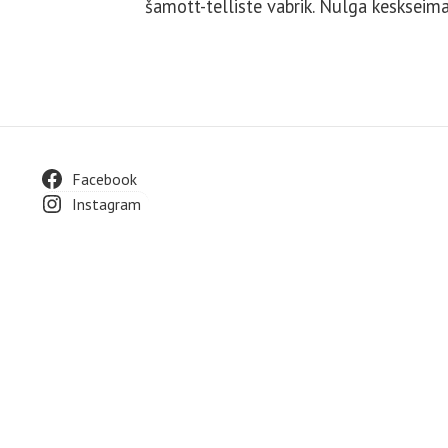
šamott-telliste vabrik. Nulga keskseim
Footer
Facebook
Instagram
Widget
Area