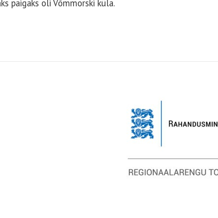
aks paigaks oli Võmmorski küla.