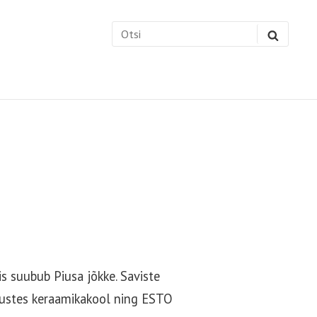
Search
SEARC
for:
s suubub Piusa jõkke. Saviste
egustes keraamikakool ning ESTO