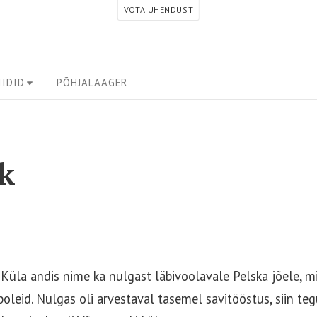
VÕTA ÜHENDUST
IDID
PÕHJALAAGER
k
 Küla andis nime ka nulgast läbivoolavale Pelska jõele, mi
oleid. Nulgas oli arvestaval tasemel savitööstus, siin t