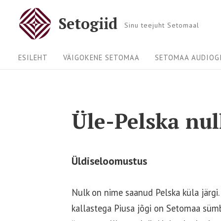
Skip
Setogiid
to
Sinu teejuht Setomaal
content
Site
ESILEHT
VÄIGOKENE SETOMAA
SETOMAA AUDIOGI
Navigation
Üle-Pelska nul
Üldiseloomustus
Nulk on nime saanud Pelska küla järgi.
kallastega Piusa jõgi on Setomaa sümb