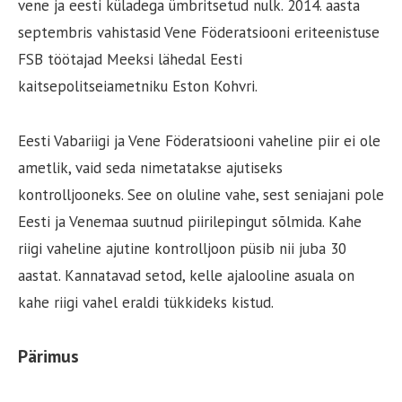
vene ja eesti küladega ümbritsetud nulk. 2014. aasta
septembris vahistasid Vene Föderatsiooni eriteenistuse
FSB töötajad Meeksi lähedal Eesti
kaitsepolitseiametniku Eston Kohvri.
Eesti Vabariigi ja Vene Föderatsiooni vaheline piir ei ole
ametlik, vaid seda nimetatakse ajutiseks
kontrolljooneks. See on oluline vahe, sest seniajani pole
Eesti ja Venemaa suutnud piirilepingut sõlmida. Kahe
riigi vaheline ajutine kontrolljoon püsib nii juba 30
aastat. Kannatavad setod, kelle ajalooline asuala on
kahe riigi vahel eraldi tükkideks kistud.
Pärimus