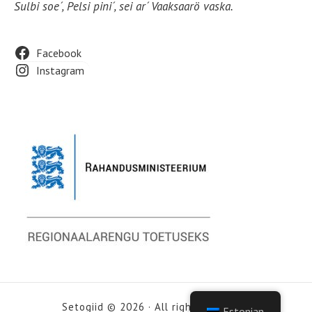
Sulbi soe´, Pelsi pini´, sei ar´ Vaaksaarö vaska.
Footer
Facebook
Instagram
Widget
Area
Setogiid © 2026 · All rights reserved
Estonian