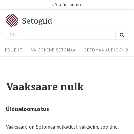
Skip
VÕTA ÜHENDUST
to
Setogiid
content
Search
SEA
for:
Site
ESILEHT
VÄIGOKENE SETOMAA
SETOMAA AUDIOGIIDID
Navigation
Vaaksaare nulk
Üldiseloomustus
Vaaksaare on Setomaa nulkadest väikseim, sopiline,