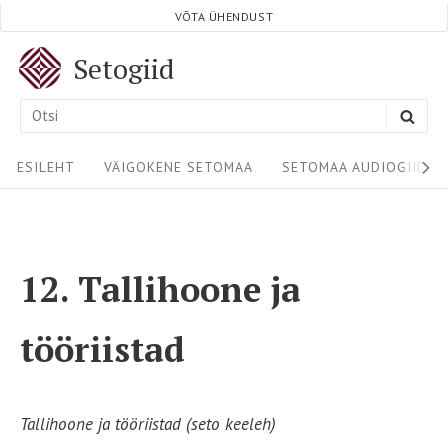
Skip
VÕTA ÜHENDUST
to
Setogiid
content
Search
SEA
for:
Site
ESILEHT
VÄIGOKENE SETOMAA
SETOMAA AUDIOGIIDID
Navigation
12. Tallihoone ja
tööriistad
Tallihoone ja tööriistad (seto keeleh)